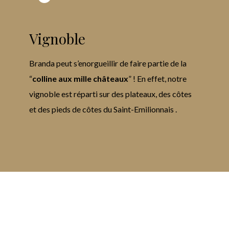
Vignoble
Branda peut s’enorgueillir de faire partie de la
“
colline aux mille châteaux
” ! En effet, notre
vignoble est réparti sur des plateaux, des côtes
et des pieds de côtes du Saint-Emilionnais .