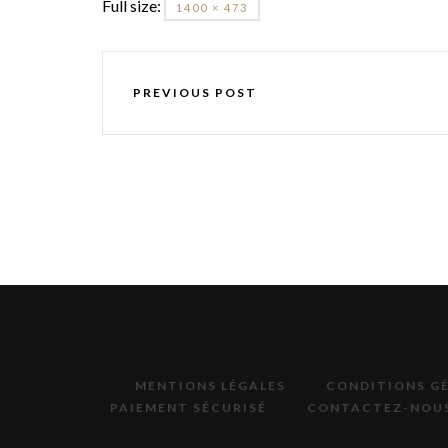
Full size:
1400 × 473
PREVIOUS POST
MENTIONS LÉGALES
CONDITIONS GÉ
PAIEMENT SÉCURISÉ
CONTACTEZ-NOU