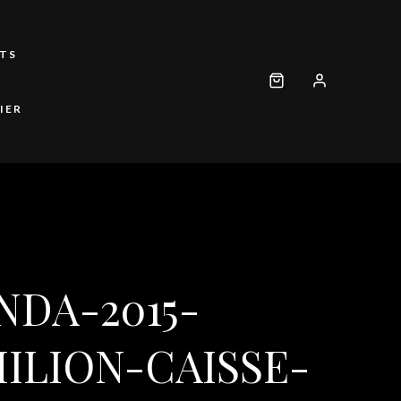
TS
IER
DA-2015-
ILION-CAISSE-